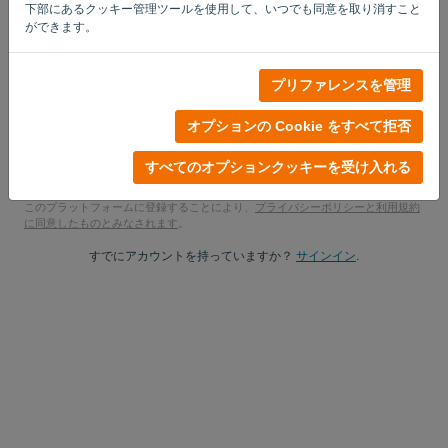
下部にあるクッキー管理ツールを使用して、いつでも同意を取り消すこと
はい、彼は私の製品アップデートを学ぶかもしれません。.
ができます。
はい、マーケティングの最新情報を送ってください.
プリファレンスを管理
無料トライアルを始める
オプションの Cookie をすべて拒否
クレジットカードは不要
紐は付いていません！100% コミットメントフリー
すべてのオプションクッキーを受け入れる
あなたのデータは 100% 安全です
このプラットフォームに登録することにより、
プライバシーポリシーと利用規約
に同意したものとみなされます
。
すでにアカウントを持っていますか？
サインイン
.