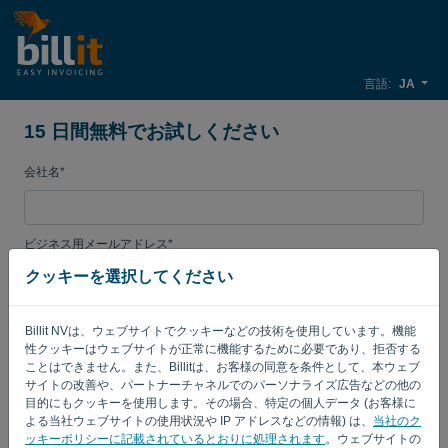
言語:
JA
15 日間無料でお試しください
会社名*
ビジネス用メールアドレス*
クッキーを選択してください
[パスワード]
Billit NVは、ウェブサイトでクッキーなどの技術を使用しています。機能
性クッキーはウェブサイトが正常に機能するために必要であり、拒否する
ことはできません。また、Billitは、お客様の同意を条件として、本ウェブ
サイトの改善や、パートナーチャネルでのパーソナライズ広告などの他の
カントリー
目的にもクッキーを使用します。その場合、特定の個人データ (お客様に
よる当社ウェブサイトの使用状況や IP アドレスなどの情報) は、
当社のク
ッキーポリシーに記載されているとおりに処理されます
。ウェブサイトの