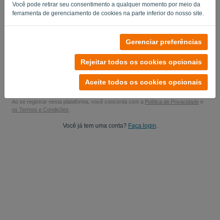
Você pode retirar seu consentimento a qualquer momento por meio da
Sim, eu posso postar minhas atualizações de produto..
ferramenta de gerenciamento de cookies na parte inferior do nosso site.
Sim, você pode me enviar atualizações de marketing.
Gerenciar preferências
Comece seu teste gratuito
Rejeitar todos os cookies opcionais
Não é necessário cartão de crédito
Sem condições! 100% livre de compromisso
Aceite todos os cookies opcionais
Seus dados estão 100% seguros
Ao se registrar nesta plataforma, você concorda com a
Política de Privacidade
e
os Termos e Condições
.
Você já tem uma conta?
Faça login
.