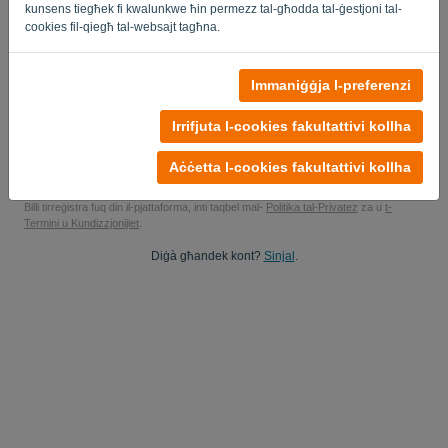
kunsens tiegħek fi kwalunkwe ħin permezz tal-għodda tal-ġestjoni tal-
Iva, tista' tistudja l-ipdati tal-prodotti tiegħi..
cookies fil-qiegħ tal-websajt tagħna.
Iva, tista 'tibgħatli aġġornamenti tal-kummerċjalizzazzjoni.
Immaniġġja l-preferenzi
Ibda l-prova b'xejn tiegħek
Irrifjuta l-cookies fakultattivi kollha
L-ebda karta ta' kreditu meħtieġa
L-ebda kordi mwaħħla! 100% mingħajr impenn
Aċċetta l-cookies fakultattivi kollha
Id-dejta tiegħek hija 100% sigura
Billi tirreġistra fuq din il-pjattaforma, inti taqbel mal-
Politika tal-Privatez
za u
t-
Termini u Kundizzjonijiet
.
Diġà għandek kont?
Sinjal
.