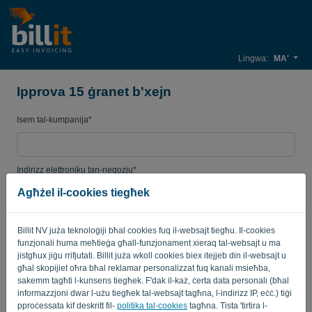
Lingwa:
MA'
Ipprova 15 ġranet b'xejn
Isem tal-kumpanija*
Indirizz elettroniku tan-negozju*
Agħżel il-cookies tiegħek
Password
Billit NV juża teknoloġiji bħal cookies fuq il-websajt tiegħu. Il-cookies
funzjonali huma meħtieġa għall-funzjonament xieraq tal-websajt u ma
jistgħux jiġu rrifjutati. Billit juża wkoll cookies biex itejjeb din il-websajt u
għal skopijiet oħra bħal reklamar personalizzat fuq kanali msieħba,
Pajjiż
sakemm tagħti l-kunsens tiegħek. F'dak il-każ, ċerta data personali (bħal
informazzjoni dwar l-użu tiegħek tal-websajt tagħna, l-indirizz IP, eċċ.) tiġi
pproċessata kif deskritt fil-
politika tal-cookies
tagħna. Tista 'tirtira l-