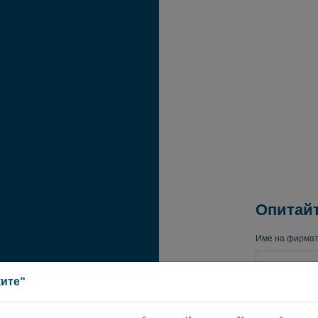
Опитайт
Име на фирма
ките“
Бизнес имейл 