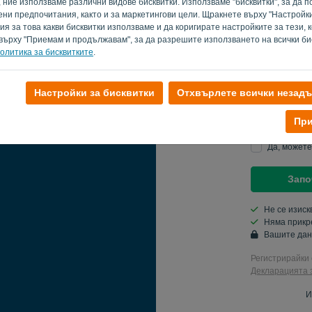
, ние използваме различни видове бисквитки. Използваме "бисквитки", за да
и предпочитания, както и за маркетингови цели. Щракнете върху "Настройки 
Парола
 за това какви бисквитки използваме и да коригирате настройките за тези, 
върху "Приемам и продължавам", за да разрешите използването на всички бис
олитика за бисквитките
.
Държава
Настройки за бисквитки
Отхвърлете всички незад
При
Свържете с
Да, можете
Запо
Не се изиск
Няма прикр
Вашите дан
Регистрирайки 
Декларацията 
И