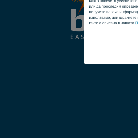
Както повечето уебсайтове
или да проследим определен
получите повече информация
използваме, или щракнете 
както е описано в нашата
П