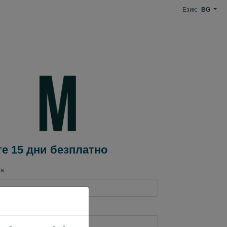
Език:
BG
е 15 дни безплатно
та
адрес*