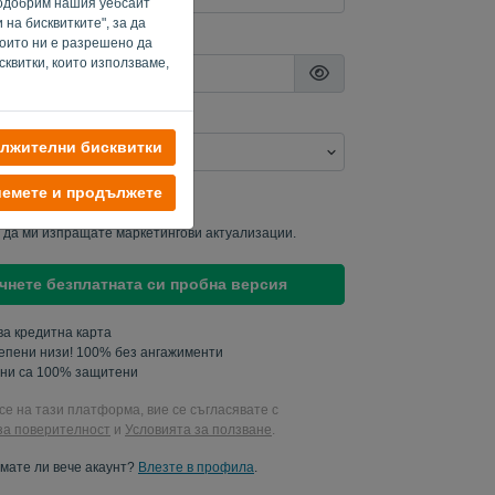
 подобрим нашия уебсайт
на бисквитките", за да
които ни е разрешено да
квитки, които използваме,
ължителни бисквитки
емете и продължете
е с мен за актуализации.
 да ми изпращате маркетингови актуализации.
чнете безплатната си пробна версия
ва кредитна карта
епени низи! 100% без ангажименти
ни са 100% защитени
се на тази платформа, вие се съгласявате с
за поверителност
и
Условията за ползване
.
мате ли вече акаунт?
Влезте в профила
.