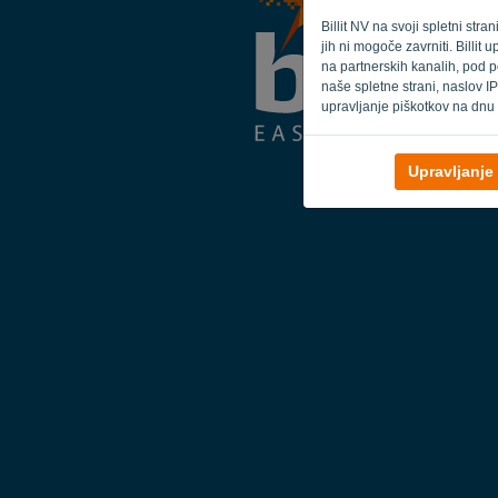
Billit NV na svoji spletni str
jih ni mogoče zavrniti. Billi
na partnerskih kanalih, pod p
naše spletne strani, naslov IP
upravljanje piškotkov na dnu 
Upravljanje