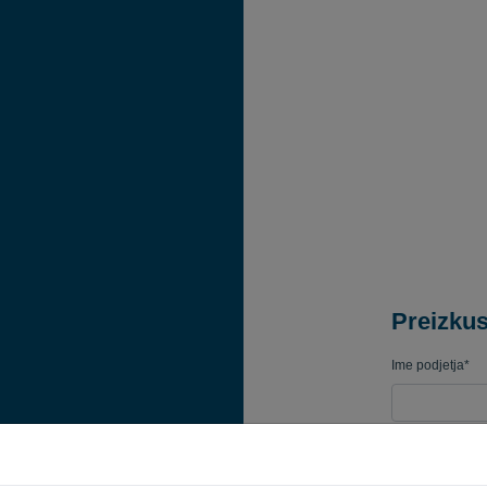
Preizkus
Ime podjetja*
Poslovni e-pošt