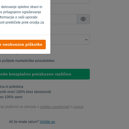
o delovanje spletne strani in
 je prilagojeno oglaševanje
formacije o vaši uporabi
oli prekličete prek orodja za
se neobvezne piškotke
udirate moje izdelke..
i pošljete marketinške posodobitve.
nite brezplačno preizkusno različico
tica ni potrebna
čenih vrvic! 100% brez obveznosti
 so 100% varni
 tej platformi se strinjate s
politiko zasebnosti
in
pogoji
Ali že imate račun?
Vpišite se
.