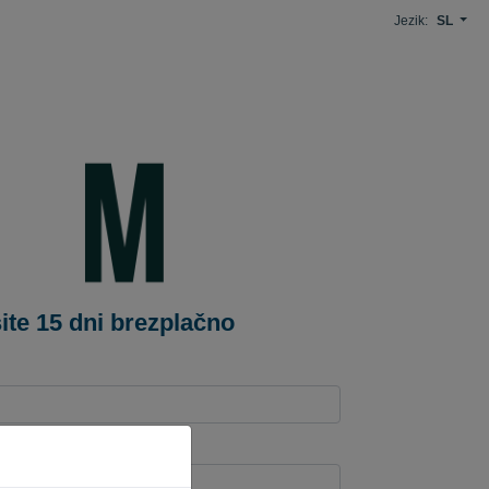
Jezik:
SL
ite 15 dni brezplačno
ni naslov*