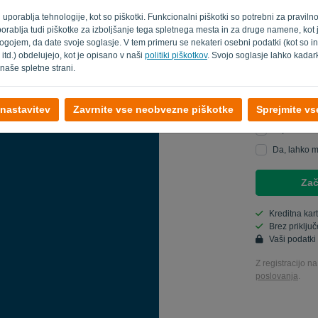
ani uporablja tehnologije, kot so piškotki. Funkcionalni piškotki so potrebni za praviln
Geslo
t uporablja tudi piškotke za izboljšanje tega spletnega mesta in za druge namene, kot
ogojem, da date svoje soglasje. V tem primeru se nekateri osebni podatki (kot so in
 itd.) obdelujejo, kot je opisano v naši
politiki piškotkov
. Svojo soglasje lahko kadark
naše spletne strani.
Država
 nastavitev
Zavrnite vse neobvezne piškotke
Sprejmite v
Ja, lahko št
Da, lahko m
Zač
Kreditna kar
Brez priklju
Vaši podatki
Z registracijo na
poslovanja
.