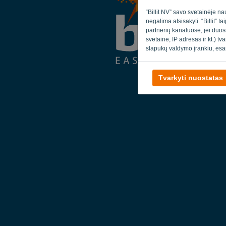
“Billit NV” savo svetainėje na
negalima atsisakyti. “Billit” 
partnerių kanaluose, jei duos
svetaine, IP adresas ir kt.) t
slapukų valdymo įrankiu, esa
Tvarkyti nuostatas