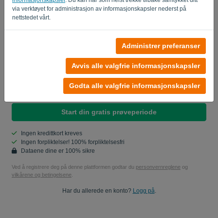
Passord
via verktøyet for administrasjon av informasjonskapsler nederst på
nettstedet vårt.
Land
Administrer preferanser
Avvis alle valgfrie informasjonskapsler
Ja, du kan sende meg produktoppdateringer..
Godta alle valgfrie informasjonskapsler
Ja, du kan sende meg markedsføringsoppdateringer.
Start din gratis prøveperiode
Ingen kredittkort kreves
Ingen forpliktelser! 100% forpliktelsesfri
Dataene dine er 100% sikre
Ved å registrere deg på denne plattformen godtar du
personvernreglene
og
vilkårene og betingelsene
.
Har du allerede en konto?
Logg på
.