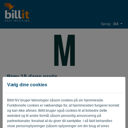
Sprog:
DA
Prøv 15 dage gratis
Vælg dine cookies
Firmanavn*
Billit NV bruger teknologier såsom cookies på sin hjemmeside.
Funktionelle cookies er nødvendige for, at hjemmesiden fungerer korrekt
Virksomhedens e-mailadresse*
og kan ikke afvises. Billit bruger også cookies til at forbedre dette
websted og til andre formål såsom personlig annoncering på
partnerkanaler, forudsat at du giver dit samtykke. I så fald behandles
visse personoplysninger (såsom oplysninger om din brug af vores