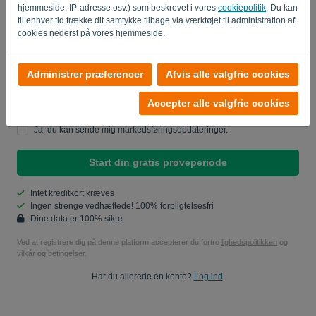
Adgangskode
hjemmeside, IP-adresse osv.) som beskrevet i vores
cookiepolitik
. Du kan
til enhver tid trække dit samtykke tilbage via værktøjet til administration af
cookies nederst på vores hjemmeside.
Land
Administrer præferencer
Afvis alle valgfrie cookies
Accepter alle valgfrie cookies
Ja, du kan sende mig produktopdateringer..
Ja, du kan sende mig markedsføringsopdateringer.
Start din gratis prøveperiode
Intet kreditkort kræves
Ingen strenge vedhæftede! 100% forpligtelsesfri
Dine data er 100% sikre
Ved at registrere dig på denne platform accepterer du fortro
lighedspolitikken
og
vilkår og betingelser
.
Har du allerede en konto?
Log ind
.